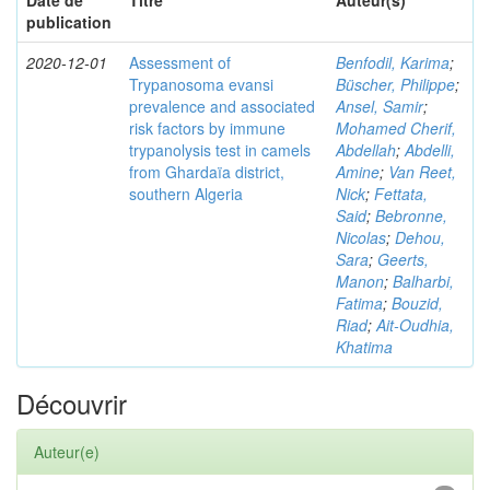
Date de
Titre
Auteur(s)
publication
2020-12-01
Assessment of
Benfodil, Karima
;
Trypanosoma evansi
Büscher, Philippe
;
prevalence and associated
Ansel, Samir
;
risk factors by immune
Mohamed Cherif,
trypanolysis test in camels
Abdellah
;
Abdelli,
from Ghardaïa district,
Amine
;
Van Reet,
southern Algeria
Nick
;
Fettata,
Said
;
Bebronne,
Nicolas
;
Dehou,
Sara
;
Geerts,
Manon
;
Balharbi,
Fatima
;
Bouzid,
Riad
;
Ait-Oudhia,
Khatima
Découvrir
Auteur(e)