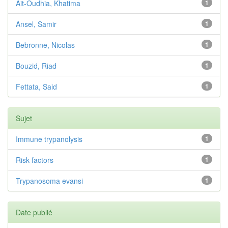
Ait-Oudhia, Khatima
1
Ansel, Samir
1
Bebronne, Nicolas
1
Bouzid, Riad
1
Fettata, Said
1
Sujet
Immune trypanolysis
1
Risk factors
1
Trypanosoma evansi
1
Date publié