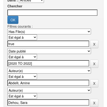
Dans :
Chercher
Filtres courants :