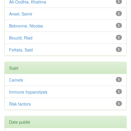
Ait-Oudhia, Khatima
1
Ansel, Samir
1
Bebronne, Nicolas
1
Bouzid, Riad
1
Fettata, Said
1
Sujet
Camels
1
Immune trypanolysis
1
Risk factors
1
Date publié