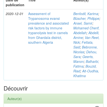
Date de
Titre
Auteur(s)
publication
2020-12-01
Assessment of
Benfodil, Karima
;
Trypanosoma evansi
Büscher, Philippe
;
prevalence and associated
Ansel, Samir
;
risk factors by immune
Mohamed Cherif,
trypanolysis test in camels
Abdellah
;
Abdelli,
from Ghardaïa district,
Amine
;
Van Reet,
southern Algeria
Nick
;
Fettata,
Said
;
Bebronne,
Nicolas
;
Dehou,
Sara
;
Geerts,
Manon
;
Balharbi,
Fatima
;
Bouzid,
Riad
;
Ait-Oudhia,
Khatima
Découvrir
Auteur(e)