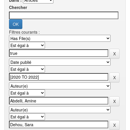
Dans :
Chercher
Filtres courants :