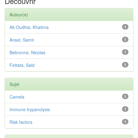
Découvrir
Auteur(e)
Ait-Oudhia, Khatima
1
Ansel, Samir
1
Bebronne, Nicolas
1
Fettata, Said
1
Sujet
Camels
1
Immune trypanolysis
1
Risk factors
1