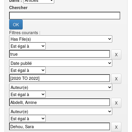
Dans :
Chercher
Filtres courants :