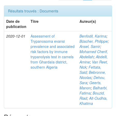
Résultats trouvés : Documents
Date de
Titre
Auteur(s)
publication
2020-12-01
Assessment of
Benfodil, Karima
;
Trypanosoma evansi
Büscher, Philippe
;
prevalence and associated
Ansel, Samir
;
risk factors by immune
Mohamed Cherif,
trypanolysis test in camels
Abdellah
;
Abdelli,
from Ghardaïa district,
Amine
;
Van Reet,
southern Algeria
Nick
;
Fettata,
Said
;
Bebronne,
Nicolas
;
Dehou,
Sara
;
Geerts,
Manon
;
Balharbi,
Fatima
;
Bouzid,
Riad
;
Ait-Oudhia,
Khatima