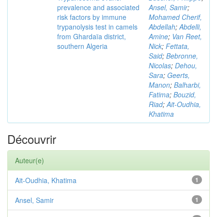
prevalence and associated
Ansel, Samir
;
risk factors by immune
Mohamed Cherif,
trypanolysis test in camels
Abdellah
;
Abdelli,
from Ghardaïa district,
Amine
;
Van Reet,
southern Algeria
Nick
;
Fettata,
Said
;
Bebronne,
Nicolas
;
Dehou,
Sara
;
Geerts,
Manon
;
Balharbi,
Fatima
;
Bouzid,
Riad
;
Ait-Oudhia,
Khatima
Découvrir
Auteur(e)
Ait-Oudhia, Khatima
1
Ansel, Samir
1