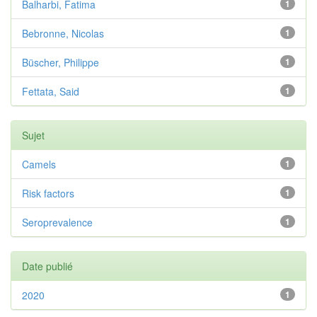
Balharbi, Fatima
1
Bebronne, Nicolas
1
Büscher, Philippe
1
Fettata, Said
1
Sujet
Camels
1
Risk factors
1
Seroprevalence
1
Date publié
2020
1