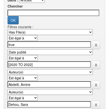
Dans :
Chercher
Filtres courants :