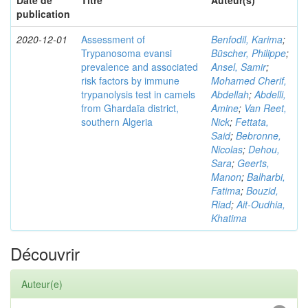
Date de
Titre
Auteur(s)
publication
2020-12-01
Assessment of
Benfodil, Karima
;
Trypanosoma evansi
Büscher, Philippe
;
prevalence and associated
Ansel, Samir
;
risk factors by immune
Mohamed Cherif,
trypanolysis test in camels
Abdellah
;
Abdelli,
from Ghardaïa district,
Amine
;
Van Reet,
southern Algeria
Nick
;
Fettata,
Said
;
Bebronne,
Nicolas
;
Dehou,
Sara
;
Geerts,
Manon
;
Balharbi,
Fatima
;
Bouzid,
Riad
;
Ait-Oudhia,
Khatima
Découvrir
Auteur(e)