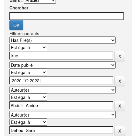
Dans :
Chercher
Filtres courants :