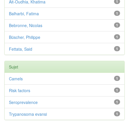
Ait-Oudhia, Khatima
1
Balharbi, Fatima
1
Bebronne, Nicolas
1
Büscher, Philippe
1
Fettata, Said
1
Sujet
Camels
1
Risk factors
1
Seroprevalence
1
Trypanosoma evansi
1