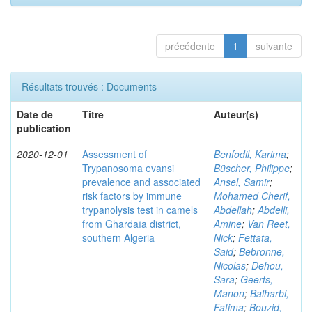
précédente
1
suivante
Résultats trouvés : Documents
Date de
Titre
Auteur(s)
publication
2020-12-01
Assessment of
Benfodil, Karima
;
Trypanosoma evansi
Büscher, Philippe
;
prevalence and associated
Ansel, Samir
;
risk factors by immune
Mohamed Cherif,
trypanolysis test in camels
Abdellah
;
Abdelli,
from Ghardaïa district,
Amine
;
Van Reet,
southern Algeria
Nick
;
Fettata,
Said
;
Bebronne,
Nicolas
;
Dehou,
Sara
;
Geerts,
Manon
;
Balharbi,
Fatima
;
Bouzid,