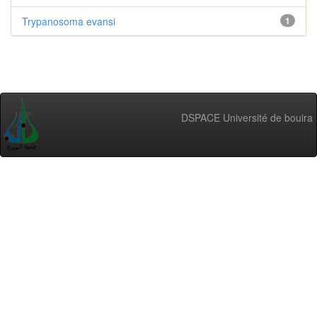
Trypanosoma evansi
1
DSPACE Université de bouira