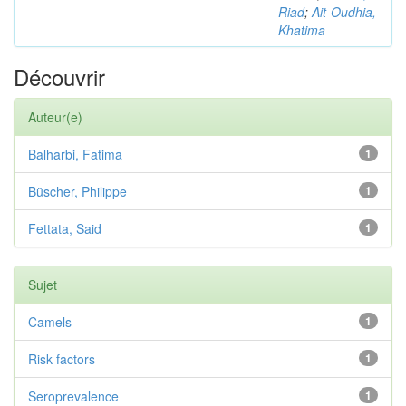
Riad
;
Ait-Oudhia,
Khatima
Découvrir
Auteur(e)
Balharbi, Fatima
1
Büscher, Philippe
1
Fettata, Said
1
Sujet
Camels
1
Risk factors
1
Seroprevalence
1