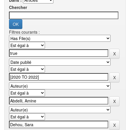
Dans :
Chercher
Filtres courants :