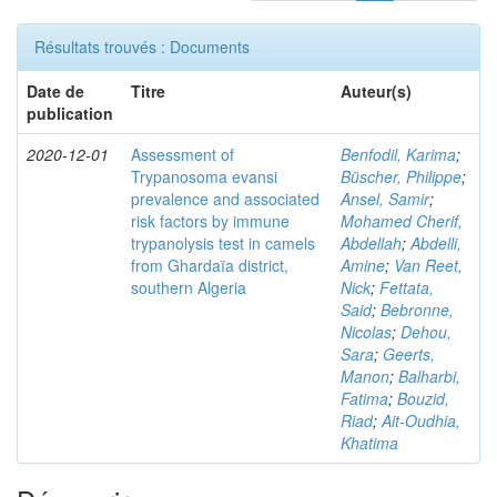
Résultats trouvés : Documents
Date de
Titre
Auteur(s)
publication
2020-12-01
Assessment of
Benfodil, Karima
;
Trypanosoma evansi
Büscher, Philippe
;
prevalence and associated
Ansel, Samir
;
risk factors by immune
Mohamed Cherif,
trypanolysis test in camels
Abdellah
;
Abdelli,
from Ghardaïa district,
Amine
;
Van Reet,
southern Algeria
Nick
;
Fettata,
Said
;
Bebronne,
Nicolas
;
Dehou,
Sara
;
Geerts,
Manon
;
Balharbi,
Fatima
;
Bouzid,
Riad
;
Ait-Oudhia,
Khatima