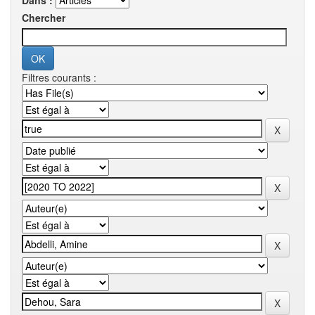
Dans :
Chercher
Filtres courants :