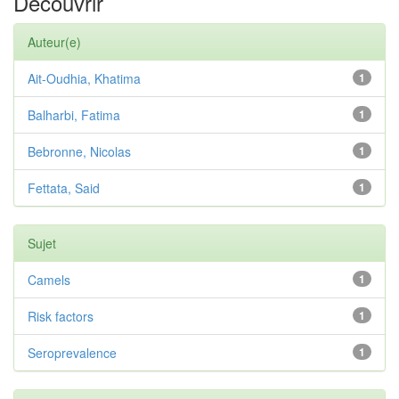
Découvrir
Auteur(e)
Ait-Oudhia, Khatima
1
Balharbi, Fatima
1
Bebronne, Nicolas
1
Fettata, Said
1
Sujet
Camels
1
Risk factors
1
Seroprevalence
1