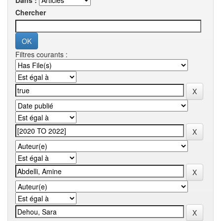
Dans :
Chercher
Filtres courants :