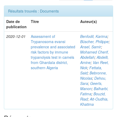
Résultats trouvés : Documents
Date de
Titre
Auteur(s)
publication
2020-12-01
Assessment of
Benfodil, Karima
;
Trypanosoma evansi
Büscher, Philippe
;
prevalence and associated
Ansel, Samir
;
risk factors by immune
Mohamed Cherif,
trypanolysis test in camels
Abdellah
;
Abdelli,
from Ghardaïa district,
Amine
;
Van Reet,
southern Algeria
Nick
;
Fettata,
Said
;
Bebronne,
Nicolas
;
Dehou,
Sara
;
Geerts,
Manon
;
Balharbi,
Fatima
;
Bouzid,
Riad
;
Ait-Oudhia,
Khatima