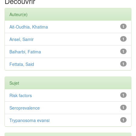
Découvrir
Auteur(e)
Ait-Oudhia, Khatima
1
Ansel, Samir
1
Balharbi, Fatima
1
Fettata, Said
1
Sujet
Risk factors
1
Seroprevalence
1
Trypanosoma evansi
1