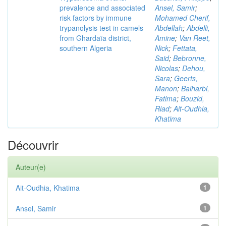
prevalence and associated
Ansel, Samir
;
risk factors by immune
Mohamed Cherif,
trypanolysis test in camels
Abdellah
;
Abdelli,
from Ghardaïa district,
Amine
;
Van Reet,
southern Algeria
Nick
;
Fettata,
Said
;
Bebronne,
Nicolas
;
Dehou,
Sara
;
Geerts,
Manon
;
Balharbi,
Fatima
;
Bouzid,
Riad
;
Ait-Oudhia,
Khatima
Découvrir
Auteur(e)
Ait-Oudhia, Khatima
1
Ansel, Samir
1