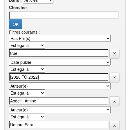
Dans :
Chercher
Filtres courants :