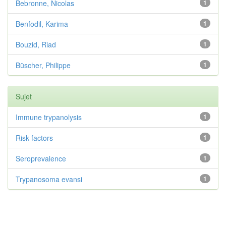
Bebronne, Nicolas
1
Benfodil, Karima
1
Bouzid, Riad
1
Büscher, Philippe
1
Sujet
Immune trypanolysis
1
Risk factors
1
Seroprevalence
1
Trypanosoma evansi
1