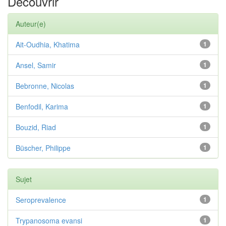
Découvrir
Auteur(e)
Ait-Oudhia, Khatima
1
Ansel, Samir
1
Bebronne, Nicolas
1
Benfodil, Karima
1
Bouzid, Riad
1
Büscher, Philippe
1
Sujet
Seroprevalence
1
Trypanosoma evansi
1