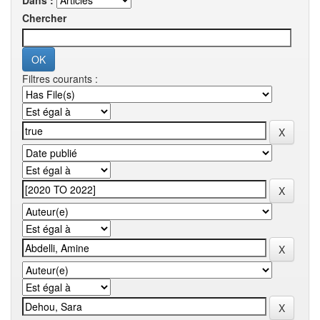
Dans :
Chercher
Filtres courants :