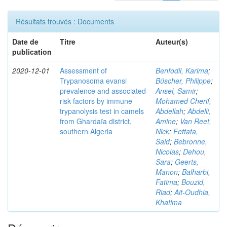
Résultats trouvés : Documents
Date de
Titre
Auteur(s)
publication
2020-12-01
Assessment of
Benfodil, Karima
;
Trypanosoma evansi
Büscher, Philippe
;
prevalence and associated
Ansel, Samir
;
risk factors by immune
Mohamed Cherif,
trypanolysis test in camels
Abdellah
;
Abdelli,
from Ghardaïa district,
Amine
;
Van Reet,
southern Algeria
Nick
;
Fettata,
Said
;
Bebronne,
Nicolas
;
Dehou,
Sara
;
Geerts,
Manon
;
Balharbi,
Fatima
;
Bouzid,
Riad
;
Ait-Oudhia,
Khatima