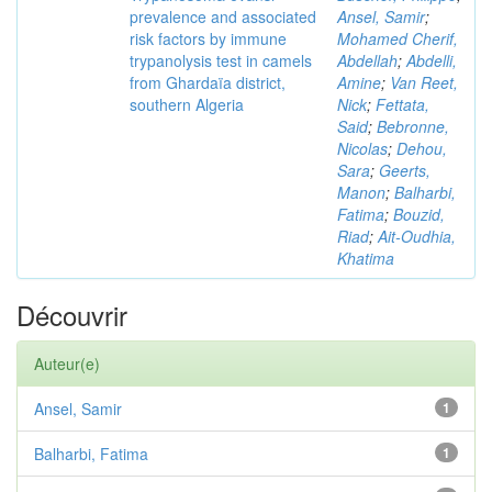
prevalence and associated
Ansel, Samir
;
risk factors by immune
Mohamed Cherif,
trypanolysis test in camels
Abdellah
;
Abdelli,
from Ghardaïa district,
Amine
;
Van Reet,
southern Algeria
Nick
;
Fettata,
Said
;
Bebronne,
Nicolas
;
Dehou,
Sara
;
Geerts,
Manon
;
Balharbi,
Fatima
;
Bouzid,
Riad
;
Ait-Oudhia,
Khatima
Découvrir
Auteur(e)
Ansel, Samir
1
Balharbi, Fatima
1