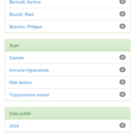
Benfodil, Karima
1
Bouzid, Riad
1
Büscher, Philippe
1
Sujet
Camels
1
Immune trypanolysis
1
Risk factors
1
Trypanosoma evansi
1
Date publié
2020
1