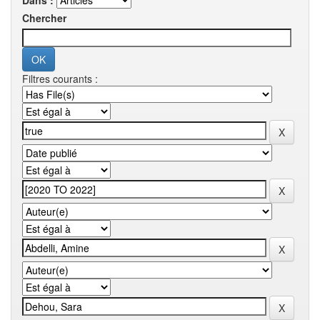
Dans :
Chercher
Filtres courants :