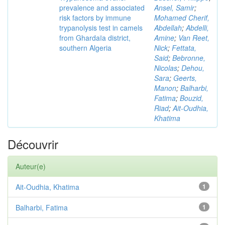
prevalence and associated
Ansel, Samir
;
risk factors by immune
Mohamed Cherif,
trypanolysis test in camels
Abdellah
;
Abdelli,
from Ghardaïa district,
Amine
;
Van Reet,
southern Algeria
Nick
;
Fettata,
Said
;
Bebronne,
Nicolas
;
Dehou,
Sara
;
Geerts,
Manon
;
Balharbi,
Fatima
;
Bouzid,
Riad
;
Ait-Oudhia,
Khatima
Découvrir
Auteur(e)
Ait-Oudhia, Khatima
1
Balharbi, Fatima
1