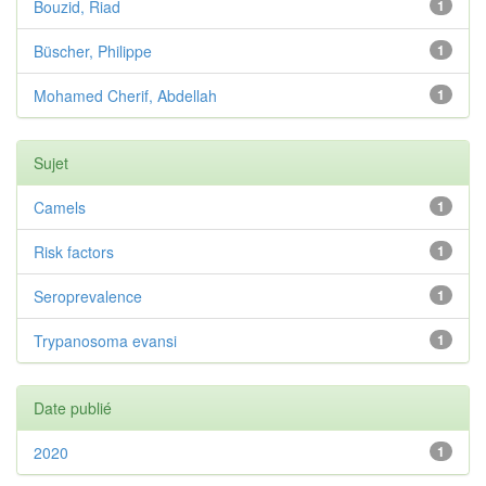
Bouzid, Riad
1
Büscher, Philippe
1
Mohamed Cherif, Abdellah
1
Sujet
Camels
1
Risk factors
1
Seroprevalence
1
Trypanosoma evansi
1
Date publié
2020
1