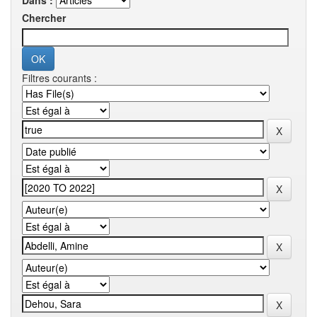
Dans :
Chercher
Filtres courants :