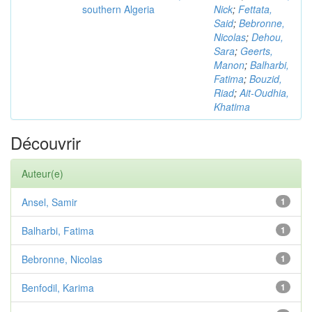
southern Algeria
Nick
;
Fettata,
Said
;
Bebronne,
Nicolas
;
Dehou,
Sara
;
Geerts,
Manon
;
Balharbi,
Fatima
;
Bouzid,
Riad
;
Ait-Oudhia,
Khatima
Découvrir
Auteur(e)
Ansel, Samir
1
Balharbi, Fatima
1
Bebronne, Nicolas
1
Benfodil, Karima
1