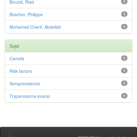
Bouzid, Riad
1
Büscher, Philippe
1
Mohamed Cherif, Abdellah
1
Sujet
Camels
1
Risk factors
1
Seroprevalence
1
Trypanosoma evansi
1