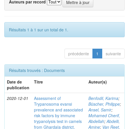
Auteurs par record
Résultats 1 à 1 sur un total de 1.
précédente
1
suivante
Résultats trouvés : Documents
Date de
Titre
Auteur(s)
publication
2020-12-01
Assessment of
Benfodil, Karima
;
Trypanosoma evansi
Büscher, Philippe
;
prevalence and associated
Ansel, Samir
;
risk factors by immune
Mohamed Cherif,
trypanolysis test in camels
Abdellah
;
Abdelli,
from Ghardaïa district,
Amine
;
Van Reet,