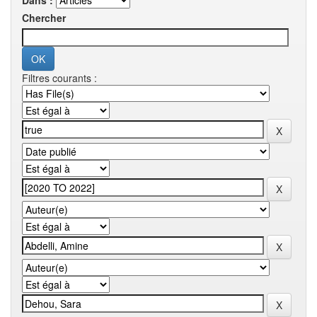
Dans :
Chercher
Filtres courants :