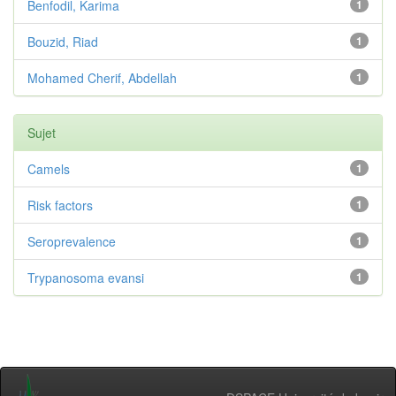
Benfodil, Karima
1
Bouzid, Riad
1
Mohamed Cherif, Abdellah
1
Sujet
Camels
1
Risk factors
1
Seroprevalence
1
Trypanosoma evansi
1