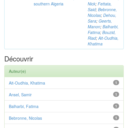
southern Algeria
Nick
;
Fettata,
Said
;
Bebronne,
Nicolas
;
Dehou,
Sara
;
Geerts,
Manon
;
Balharbi,
Fatima
;
Bouzid,
Riad
;
Ait-Oudhia,
Khatima
Découvrir
Auteur(e)
Ait-Oudhia, Khatima
1
Ansel, Samir
1
Balharbi, Fatima
1
Bebronne, Nicolas
1