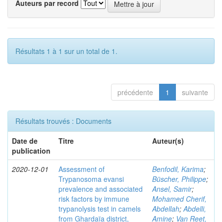
Auteurs par record
Résultats 1 à 1 sur un total de 1.
précédente
1
suivante
Résultats trouvés : Documents
Date de
Titre
Auteur(s)
publication
2020-12-01
Assessment of
Benfodil, Karima
;
Trypanosoma evansi
Büscher, Philippe
;
prevalence and associated
Ansel, Samir
;
risk factors by immune
Mohamed Cherif,
trypanolysis test in camels
Abdellah
;
Abdelli,
from Ghardaïa district,
Amine
;
Van Reet,