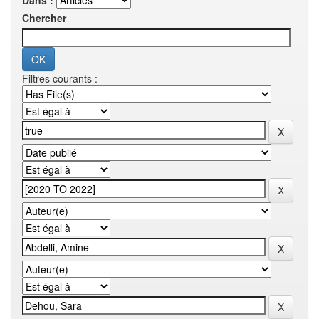
Dans :
Chercher
Filtres courants :