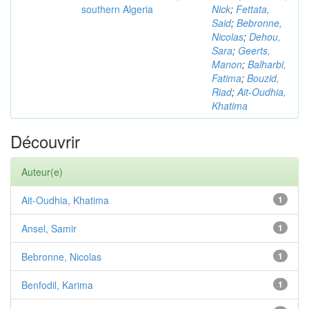
southern Algeria
Nick
;
Fettata,
Said
;
Bebronne,
Nicolas
;
Dehou,
Sara
;
Geerts,
Manon
;
Balharbi,
Fatima
;
Bouzid,
Riad
;
Ait-Oudhia,
Khatima
Découvrir
Auteur(e)
Ait-Oudhia, Khatima
1
Ansel, Samir
1
Bebronne, Nicolas
1
Benfodil, Karima
1