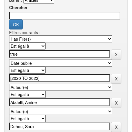
Dans :
Chercher
Filtres courants :