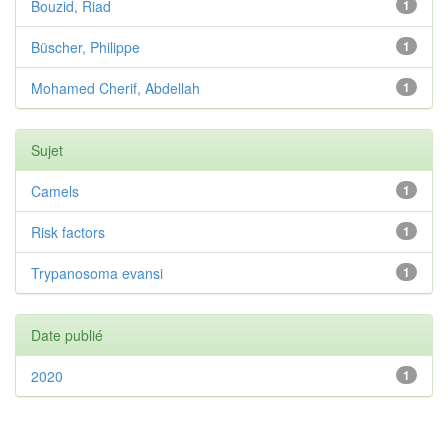
Bouzid, Riad
1
Büscher, Philippe
1
Mohamed Cherif, Abdellah
1
Sujet
Camels
1
Risk factors
1
Trypanosoma evansi
1
Date publié
2020
1