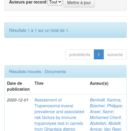
Auteurs par record
Résultats 1 à 1 sur un total de 1.
précédente
1
suivante
Résultats trouvés : Documents
Date de
Titre
Auteur(s)
publication
2020-12-01
Assessment of
Benfodil, Karima
;
Trypanosoma evansi
Büscher, Philippe
;
prevalence and associated
Ansel, Samir
;
risk factors by immune
Mohamed Cherif,
trypanolysis test in camels
Abdellah
;
Abdelli,
from Ghardaïa district,
Amine
;
Van Reet,