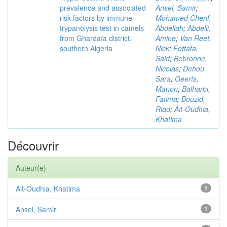
prevalence and associated
Ansel, Samir
;
risk factors by immune
Mohamed Cherif,
trypanolysis test in camels
Abdellah
;
Abdelli,
from Ghardaïa district,
Amine
;
Van Reet,
southern Algeria
Nick
;
Fettata,
Said
;
Bebronne,
Nicolas
;
Dehou,
Sara
;
Geerts,
Manon
;
Balharbi,
Fatima
;
Bouzid,
Riad
;
Ait-Oudhia,
Khatima
Découvrir
Auteur(e)
Ait-Oudhia, Khatima
1
Ansel, Samir
1