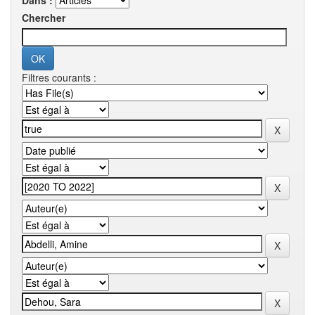
Dans :
Chercher
Filtres courants :