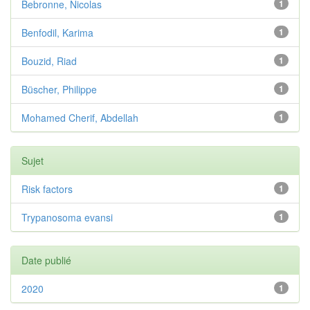
Bebronne, Nicolas
1
Benfodil, Karima
1
Bouzid, Riad
1
Büscher, Philippe
1
Mohamed Cherif, Abdellah
1
Sujet
Risk factors
1
Trypanosoma evansi
1
Date publié
2020
1