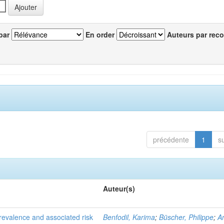
par
En order
Auteurs par reco
précédente
1
s
Auteur(s)
evalence and associated risk
Benfodil, Karima
;
Büscher, Philippe
;
A