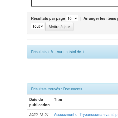
Résultats par page
|
Arranger les items 
Résultats 1 à 1 sur un total de 1.
Résultats trouvés : Documents
Date de
Titre
publication
2020-12-01
Assessment of Trypanosoma evansi pr