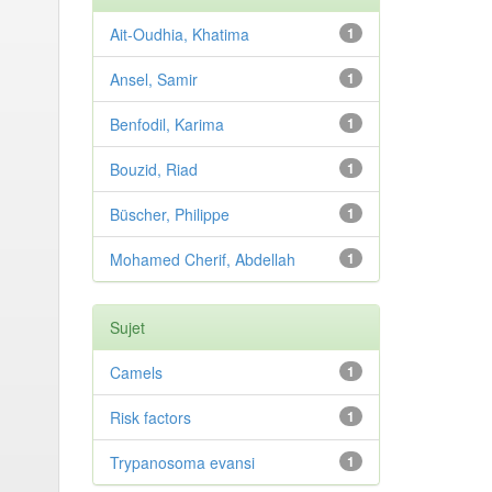
Ait-Oudhia, Khatima
1
Ansel, Samir
1
Benfodil, Karima
1
Bouzid, Riad
1
Büscher, Philippe
1
Mohamed Cherif, Abdellah
1
Sujet
Camels
1
Risk factors
1
Trypanosoma evansi
1