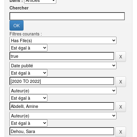
Dans :
Chercher
Filtres courants :