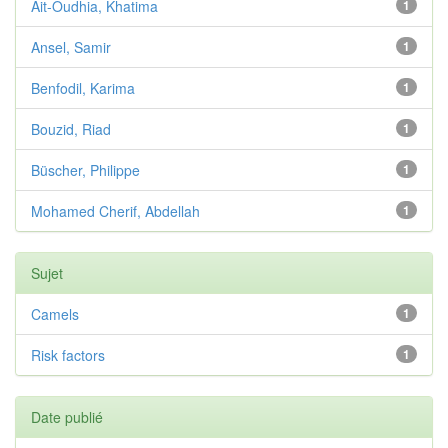
Ait-Oudhia, Khatima
1
Ansel, Samir
1
Benfodil, Karima
1
Bouzid, Riad
1
Büscher, Philippe
1
Mohamed Cherif, Abdellah
1
Sujet
Camels
1
Risk factors
1
Date publié