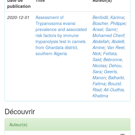
Date de
Titre
Auteur(s)
publication
2020-12-01
Assessment of
Benfodil, Karima
;
Trypanosoma evansi
Büscher, Philippe
;
prevalence and associated
Ansel, Samir
;
risk factors by immune
Mohamed Cherif,
trypanolysis test in camels
Abdellah
;
Abdelli,
from Ghardaïa district,
Amine
;
Van Reet,
southern Algeria
Nick
;
Fettata,
Said
;
Bebronne,
Nicolas
;
Dehou,
Sara
;
Geerts,
Manon
;
Balharbi,
Fatima
;
Bouzid,
Riad
;
Ait-Oudhia,
Khatima
Découvrir
Auteur(e)