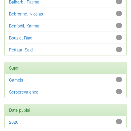
Balharbi, Fatima
1
Bebronne, Nicolas
1
Benfodil, Karima
1
Bouzid, Riad
1
Fettata, Said
1
Sujet
Camels
1
Seroprevalence
1
Date publié
2020
1