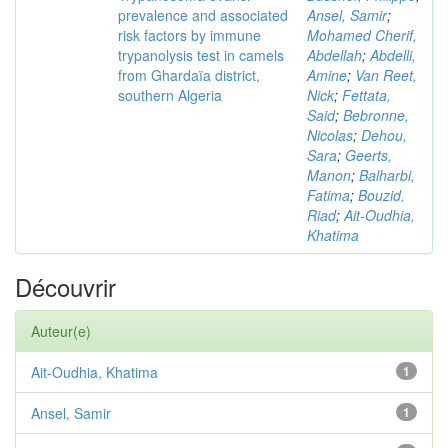
prevalence and associated
Ansel, Samir
;
risk factors by immune
Mohamed Cherif,
trypanolysis test in camels
Abdellah
;
Abdelli,
from Ghardaïa district,
Amine
;
Van Reet,
southern Algeria
Nick
;
Fettata,
Said
;
Bebronne,
Nicolas
;
Dehou,
Sara
;
Geerts,
Manon
;
Balharbi,
Fatima
;
Bouzid,
Riad
;
Ait-Oudhia,
Khatima
Découvrir
Auteur(e)
Ait-Oudhia, Khatima
1
Ansel, Samir
1