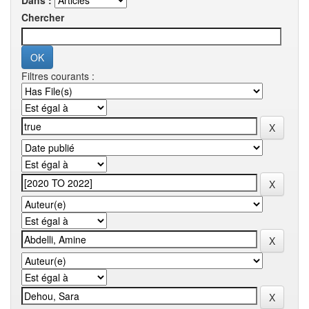
Dans :
Chercher
Filtres courants :