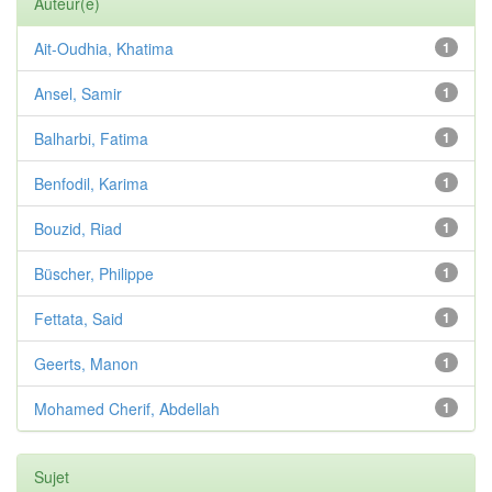
Auteur(e)
Ait-Oudhia, Khatima
1
Ansel, Samir
1
Balharbi, Fatima
1
Benfodil, Karima
1
Bouzid, Riad
1
Büscher, Philippe
1
Fettata, Said
1
Geerts, Manon
1
Mohamed Cherif, Abdellah
1
Sujet