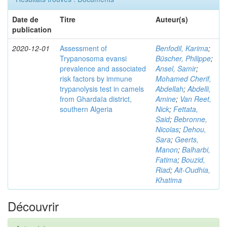
Date de
Titre
Auteur(s)
publication
2020-12-01
Assessment of
Benfodil, Karima
;
Trypanosoma evansi
Büscher, Philippe
;
prevalence and associated
Ansel, Samir
;
risk factors by immune
Mohamed Cherif,
trypanolysis test in camels
Abdellah
;
Abdelli,
from Ghardaïa district,
Amine
;
Van Reet,
southern Algeria
Nick
;
Fettata,
Said
;
Bebronne,
Nicolas
;
Dehou,
Sara
;
Geerts,
Manon
;
Balharbi,
Fatima
;
Bouzid,
Riad
;
Ait-Oudhia,
Khatima
Découvrir