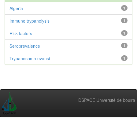
Algeria
1
Immune trypanolysis
1
Risk factors
1
Seroprevalence
1
Trypanosoma evansi
1
DSPACE Université de bouira