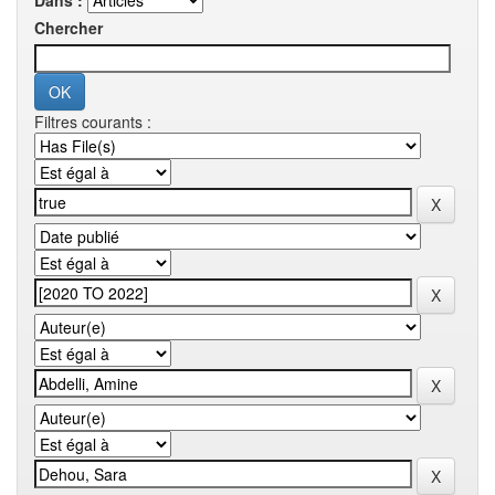
Dans :
Chercher
Filtres courants :