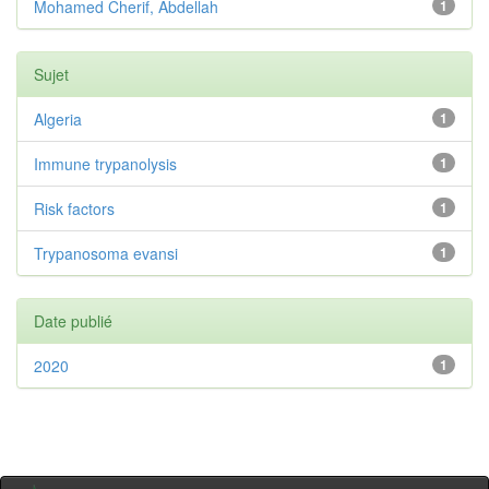
Mohamed Cherif, Abdellah
1
Sujet
Algeria
1
Immune trypanolysis
1
Risk factors
1
Trypanosoma evansi
1
Date publié
2020
1