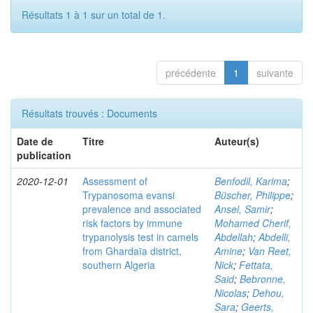
Résultats 1 à 1 sur un total de 1.
précédente
1
suivante
Résultats trouvés : Documents
Date de
Titre
Auteur(s)
publication
2020-12-01
Assessment of
Benfodil, Karima
;
Trypanosoma evansi
Büscher, Philippe
;
prevalence and associated
Ansel, Samir
;
risk factors by immune
Mohamed Cherif,
trypanolysis test in camels
Abdellah
;
Abdelli,
from Ghardaïa district,
Amine
;
Van Reet,
southern Algeria
Nick
;
Fettata,
Said
;
Bebronne,
Nicolas
;
Dehou,
Sara
;
Geerts,