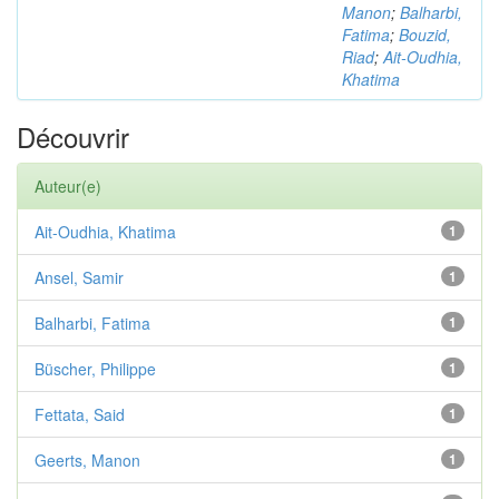
Manon
;
Balharbi,
Fatima
;
Bouzid,
Riad
;
Ait-Oudhia,
Khatima
Découvrir
Auteur(e)
Ait-Oudhia, Khatima
1
Ansel, Samir
1
Balharbi, Fatima
1
Büscher, Philippe
1
Fettata, Said
1
Geerts, Manon
1