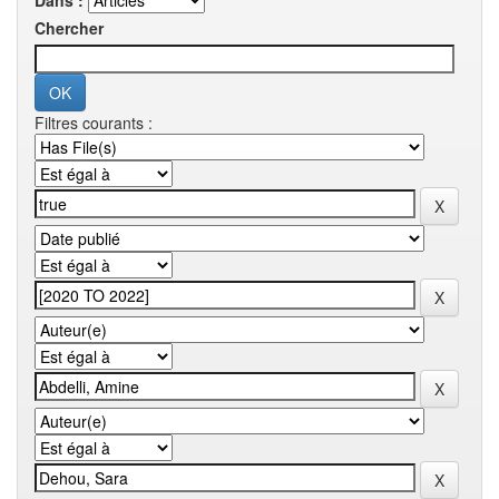
Dans :
Chercher
Filtres courants :