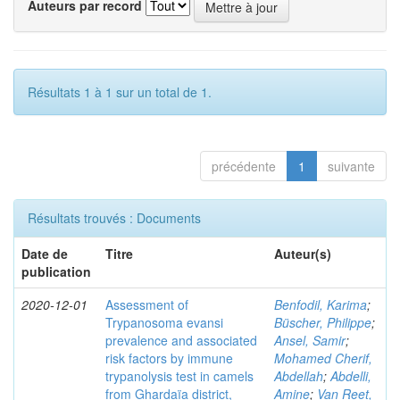
Auteurs par record
Résultats 1 à 1 sur un total de 1.
précédente
1
suivante
Résultats trouvés : Documents
Date de
Titre
Auteur(s)
publication
2020-12-01
Assessment of
Benfodil, Karima
;
Trypanosoma evansi
Büscher, Philippe
;
prevalence and associated
Ansel, Samir
;
risk factors by immune
Mohamed Cherif,
trypanolysis test in camels
Abdellah
;
Abdelli,
from Ghardaïa district,
Amine
;
Van Reet,