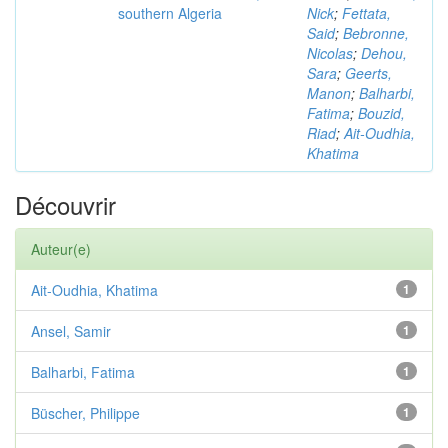
southern Algeria
Nick
;
Fettata,
Said
;
Bebronne,
Nicolas
;
Dehou,
Sara
;
Geerts,
Manon
;
Balharbi,
Fatima
;
Bouzid,
Riad
;
Ait-Oudhia,
Khatima
Découvrir
Auteur(e)
Ait-Oudhia, Khatima
1
Ansel, Samir
1
Balharbi, Fatima
1
Büscher, Philippe
1