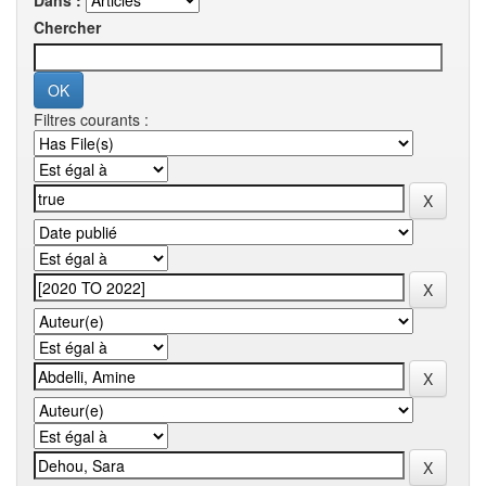
Dans :
Chercher
Filtres courants :