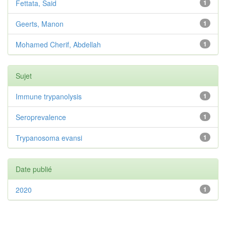
Fettata, Said
1
Geerts, Manon
1
Mohamed Cherif, Abdellah
1
Sujet
Immune trypanolysis
1
Seroprevalence
1
Trypanosoma evansi
1
Date publié
2020
1