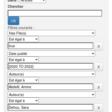
Dans :
Chercher
Filtres courants :