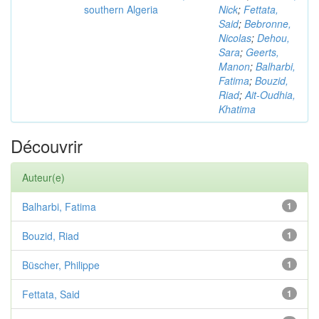
southern Algeria
Nick
;
Fettata,
Said
;
Bebronne,
Nicolas
;
Dehou,
Sara
;
Geerts,
Manon
;
Balharbi,
Fatima
;
Bouzid,
Riad
;
Ait-Oudhia,
Khatima
Découvrir
Auteur(e)
Balharbi, Fatima
1
Bouzid, Riad
1
Büscher, Philippe
1
Fettata, Said
1