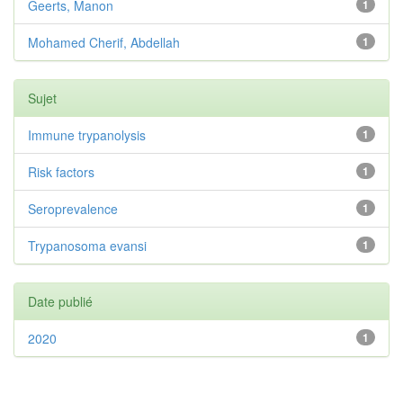
Geerts, Manon
1
Mohamed Cherif, Abdellah
1
Sujet
Immune trypanolysis
1
Risk factors
1
Seroprevalence
1
Trypanosoma evansi
1
Date publié
2020
1