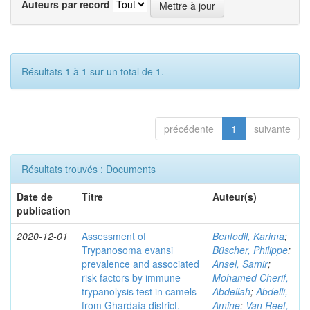
Auteurs par record
Résultats 1 à 1 sur un total de 1.
précédente
1
suivante
Résultats trouvés : Documents
Date de
Titre
Auteur(s)
publication
2020-12-01
Assessment of
Benfodil, Karima
;
Trypanosoma evansi
Büscher, Philippe
;
prevalence and associated
Ansel, Samir
;
risk factors by immune
Mohamed Cherif,
trypanolysis test in camels
Abdellah
;
Abdelli,
from Ghardaïa district,
Amine
;
Van Reet,