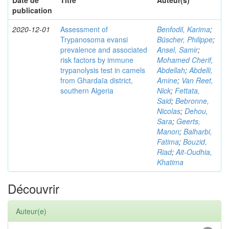
Date de
Titre
Auteur(s)
publication
2020-12-01
Assessment of
Benfodil, Karima
;
Trypanosoma evansi
Büscher, Philippe
;
prevalence and associated
Ansel, Samir
;
risk factors by immune
Mohamed Cherif,
trypanolysis test in camels
Abdellah
;
Abdelli,
from Ghardaïa district,
Amine
;
Van Reet,
southern Algeria
Nick
;
Fettata,
Said
;
Bebronne,
Nicolas
;
Dehou,
Sara
;
Geerts,
Manon
;
Balharbi,
Fatima
;
Bouzid,
Riad
;
Ait-Oudhia,
Khatima
Découvrir
Auteur(e)