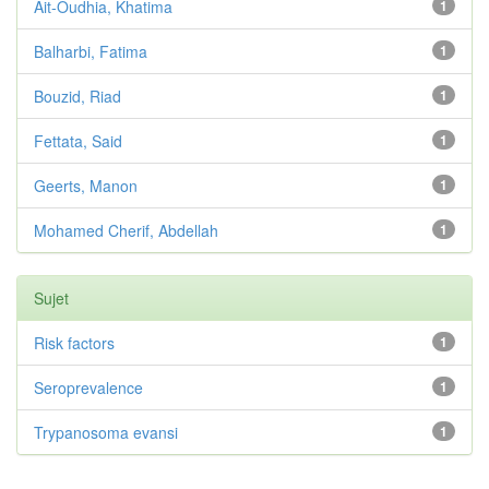
Ait-Oudhia, Khatima
1
Balharbi, Fatima
1
Bouzid, Riad
1
Fettata, Said
1
Geerts, Manon
1
Mohamed Cherif, Abdellah
1
Sujet
Risk factors
1
Seroprevalence
1
Trypanosoma evansi
1