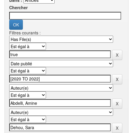
Dans :
Chercher
Filtres courants :