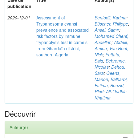
Date de
Titre
Auteur(s)
publication
2020-12-01
Assessment of
Benfodil, Karima
;
Trypanosoma evansi
Büscher, Philippe
;
prevalence and associated
Ansel, Samir
;
risk factors by immune
Mohamed Cherif,
trypanolysis test in camels
Abdellah
;
Abdelli,
from Ghardaïa district,
Amine
;
Van Reet,
southern Algeria
Nick
;
Fettata,
Said
;
Bebronne,
Nicolas
;
Dehou,
Sara
;
Geerts,
Manon
;
Balharbi,
Fatima
;
Bouzid,
Riad
;
Ait-Oudhia,
Khatima
Découvrir
Auteur(e)