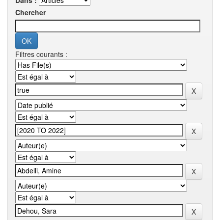
Dans :
Chercher
Filtres courants :