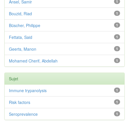
Ansel, Samir
1
Bouzid, Riad
1
Büscher, Philippe
1
Fettata, Said
1
Geerts, Manon
1
Mohamed Cherif, Abdellah
1
Sujet
Immune trypanolysis
1
Risk factors
1
Seroprevalence
1