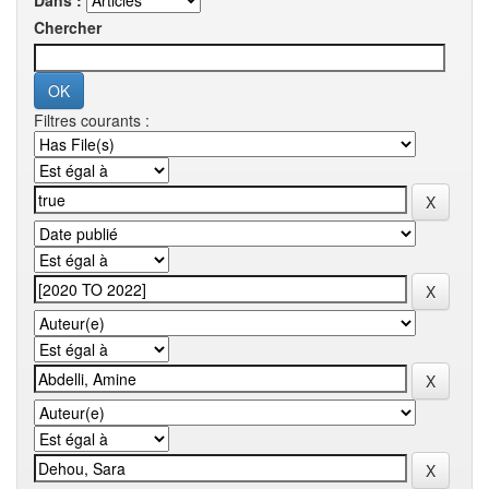
Dans :
Chercher
Filtres courants :