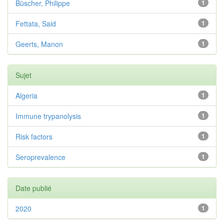
Büscher, Philippe
1
Fettata, Said
1
Geerts, Manon
1
Sujet
Algeria
1
Immune trypanolysis
1
Risk factors
1
Seroprevalence
1
Date publié
2020
1