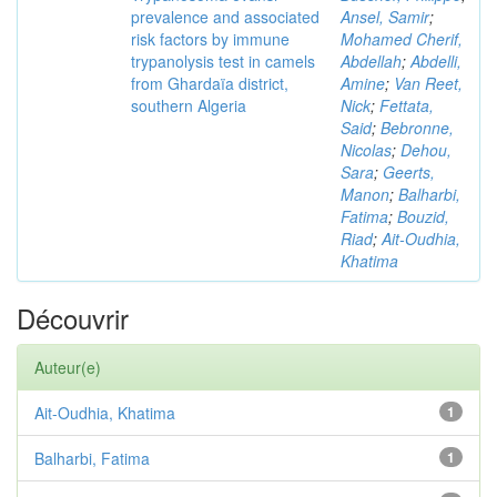
prevalence and associated
Ansel, Samir
;
risk factors by immune
Mohamed Cherif,
trypanolysis test in camels
Abdellah
;
Abdelli,
from Ghardaïa district,
Amine
;
Van Reet,
southern Algeria
Nick
;
Fettata,
Said
;
Bebronne,
Nicolas
;
Dehou,
Sara
;
Geerts,
Manon
;
Balharbi,
Fatima
;
Bouzid,
Riad
;
Ait-Oudhia,
Khatima
Découvrir
Auteur(e)
Ait-Oudhia, Khatima
1
Balharbi, Fatima
1