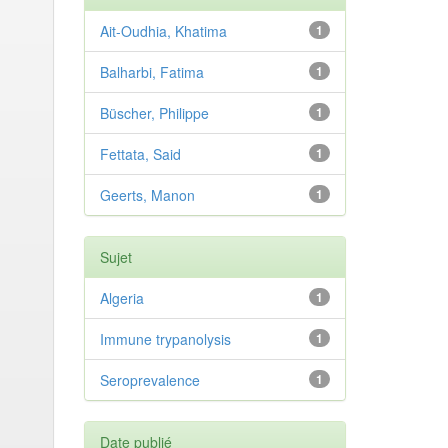
Ait-Oudhia, Khatima
1
Balharbi, Fatima
1
Büscher, Philippe
1
Fettata, Said
1
Geerts, Manon
1
Sujet
Algeria
1
Immune trypanolysis
1
Seroprevalence
1
Date publié