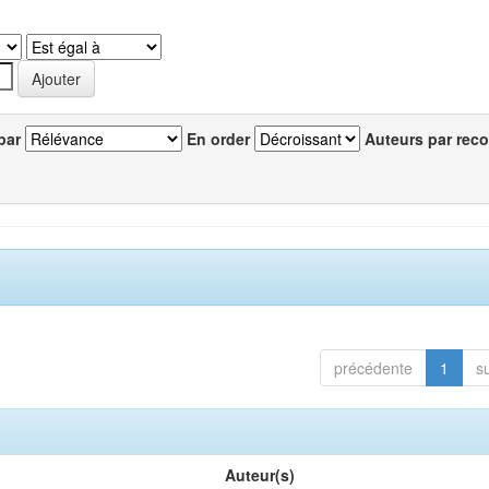
par
En order
Auteurs par reco
précédente
1
s
Auteur(s)