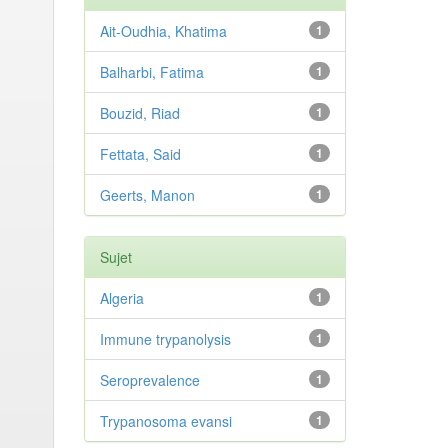
Ait-Oudhia, Khatima
1
Balharbi, Fatima
1
Bouzid, Riad
1
Fettata, Said
1
Geerts, Manon
1
Sujet
Algeria
1
Immune trypanolysis
1
Seroprevalence
1
Trypanosoma evansi
1