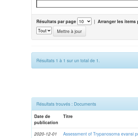
Résultats par page
|
Arranger les items 
Résultats 1 à 1 sur un total de 1.
Résultats trouvés : Documents
Date de
Titre
publication
2020-12-01
Assessment of Trypanosoma evansi pr