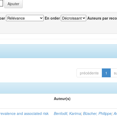
par
En order
Auteurs par reco
précédente
1
s
Auteur(s)
evalence and associated risk
Benfodil, Karima
;
Büscher, Philippe
;
A