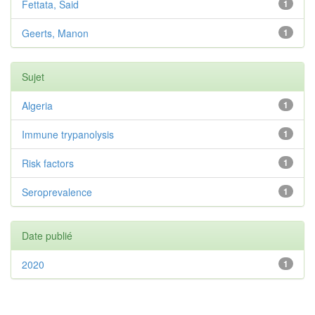
Fettata, Said
1
Geerts, Manon
1
Sujet
Algeria
1
Immune trypanolysis
1
Risk factors
1
Seroprevalence
1
Date publié
2020
1