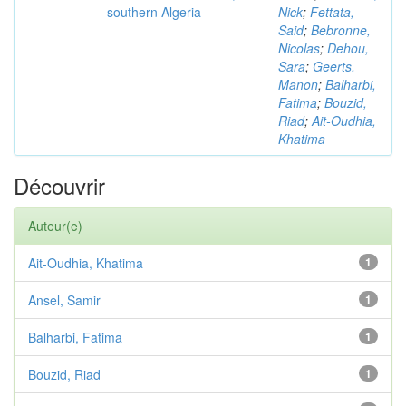
southern Algeria
Nick
;
Fettata,
Said
;
Bebronne,
Nicolas
;
Dehou,
Sara
;
Geerts,
Manon
;
Balharbi,
Fatima
;
Bouzid,
Riad
;
Ait-Oudhia,
Khatima
Découvrir
Auteur(e)
Ait-Oudhia, Khatima
1
Ansel, Samir
1
Balharbi, Fatima
1
Bouzid, Riad
1