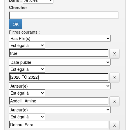
Dans :
Chercher
Filtres courants :