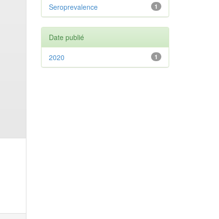
Seroprevalence
1
Date publié
2020
1