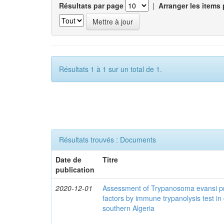
Résultats par page
|
Arranger les items 
Résultats 1 à 1 sur un total de 1.
Résultats trouvés : Documents
Date de
Titre
publication
2020-12-01
Assessment of Trypanosoma evansi pr
factors by immune trypanolysis test in
southern Algeria