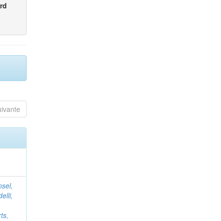
rd
uivante
nsel,
elli,
ts,