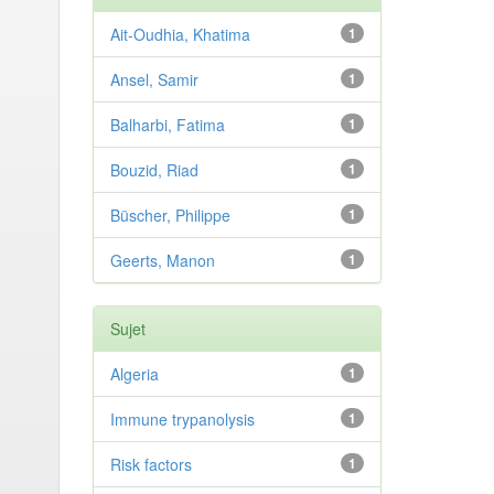
Ait-Oudhia, Khatima
1
Ansel, Samir
1
Balharbi, Fatima
1
Bouzid, Riad
1
Büscher, Philippe
1
Geerts, Manon
1
Sujet
Algeria
1
Immune trypanolysis
1
Risk factors
1