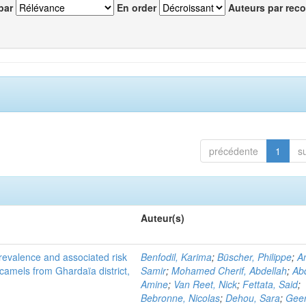
par
En order
Auteurs par reco
précédente
1
s
Auteur(s)
evalence and associated risk
Benfodil, Karima
;
Büscher, Philippe
;
A
 camels from Ghardaïa district,
Samir
;
Mohamed Cherif, Abdellah
;
Abd
Amine
;
Van Reet, Nick
;
Fettata, Said
;
Bebronne, Nicolas
;
Dehou, Sara
;
Geer