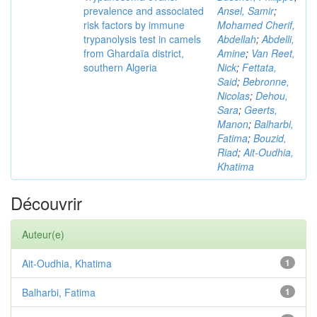
prevalence and associated
Ansel, Samir
;
risk factors by immune
Mohamed Cherif,
trypanolysis test in camels
Abdellah
;
Abdelli,
from Ghardaïa district,
Amine
;
Van Reet,
southern Algeria
Nick
;
Fettata,
Said
;
Bebronne,
Nicolas
;
Dehou,
Sara
;
Geerts,
Manon
;
Balharbi,
Fatima
;
Bouzid,
Riad
;
Ait-Oudhia,
Khatima
Découvrir
Auteur(e)
Ait-Oudhia, Khatima
1
Balharbi, Fatima
1