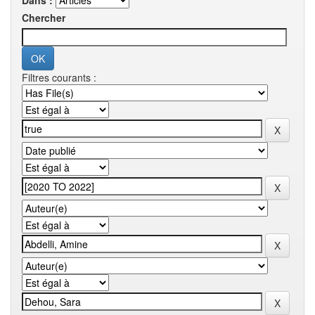
Dans :
Chercher
Filtres courants :