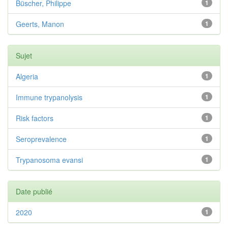
Büscher, Philippe
1
Geerts, Manon
1
Sujet
Algeria
1
Immune trypanolysis
1
Risk factors
1
Seroprevalence
1
Trypanosoma evansi
1
Date publié
2020
1