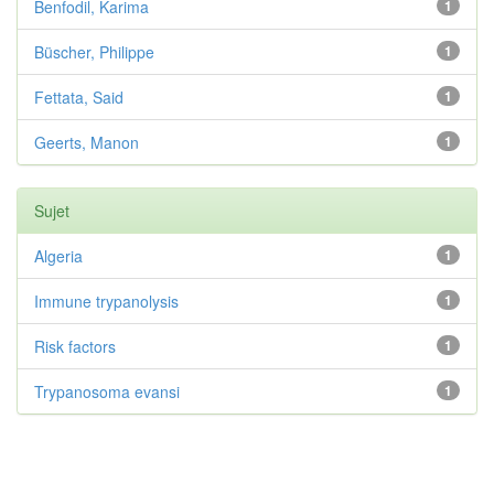
Benfodil, Karima
1
Büscher, Philippe
1
Fettata, Said
1
Geerts, Manon
1
Sujet
Algeria
1
Immune trypanolysis
1
Risk factors
1
Trypanosoma evansi
1