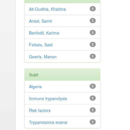
Ait-Oudhia, Khatima
1
Ansel, Samir
1
Benfodil, Karima
1
Fettata, Said
1
Geerts, Manon
1
Sujet
Algeria
1
Immune trypanolysis
1
Risk factors
1
Trypanosoma evansi
1