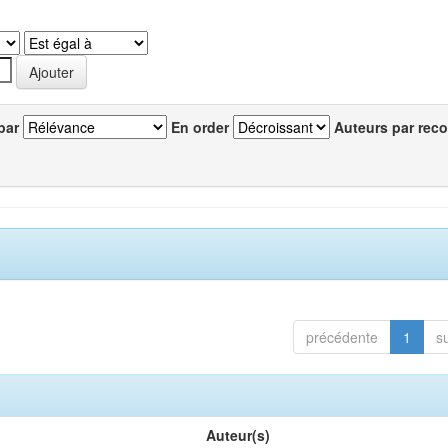
par
En order
Auteurs par reco
précédente
1
s
Auteur(s)