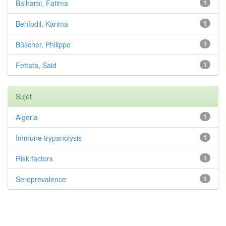
Balharbi, Fatima
1
Benfodil, Karima
1
Büscher, Philippe
1
Fettata, Said
1
Sujet
Algeria
1
Immune trypanolysis
1
Risk factors
1
Seroprevalence
1