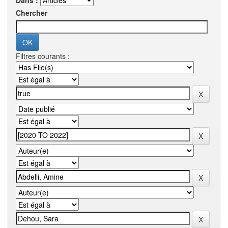
Dans :
Chercher
Filtres courants :