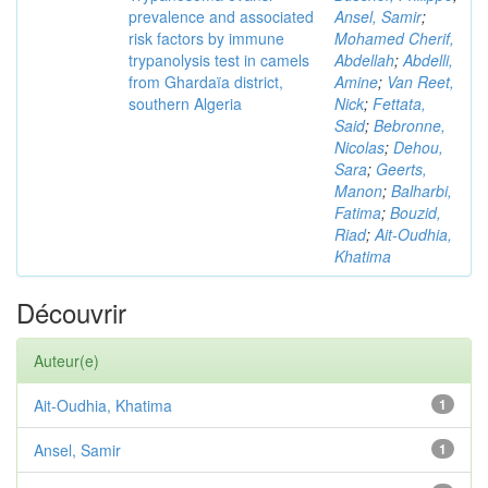
prevalence and associated
Ansel, Samir
;
risk factors by immune
Mohamed Cherif,
trypanolysis test in camels
Abdellah
;
Abdelli,
from Ghardaïa district,
Amine
;
Van Reet,
southern Algeria
Nick
;
Fettata,
Said
;
Bebronne,
Nicolas
;
Dehou,
Sara
;
Geerts,
Manon
;
Balharbi,
Fatima
;
Bouzid,
Riad
;
Ait-Oudhia,
Khatima
Découvrir
Auteur(e)
Ait-Oudhia, Khatima
1
Ansel, Samir
1