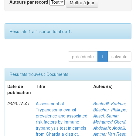
Auteurs par record
Résultats 1 à 1 sur un total de 1.
précédente
1
suivante
Résultats trouvés : Documents
Date de
Titre
Auteur(s)
publication
2020-12-01
Assessment of
Benfodil, Karima
;
Trypanosoma evansi
Büscher, Philippe
;
prevalence and associated
Ansel, Samir
;
risk factors by immune
Mohamed Cherif,
trypanolysis test in camels
Abdellah
;
Abdelli,
from Ghardaïa district,
Amine
;
Van Reet,