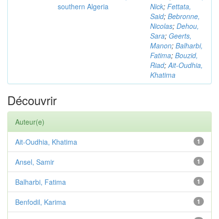
southern Algeria
Nick
;
Fettata,
Said
;
Bebronne,
Nicolas
;
Dehou,
Sara
;
Geerts,
Manon
;
Balharbi,
Fatima
;
Bouzid,
Riad
;
Ait-Oudhia,
Khatima
Découvrir
Auteur(e)
Ait-Oudhia, Khatima
1
Ansel, Samir
1
Balharbi, Fatima
1
Benfodil, Karima
1