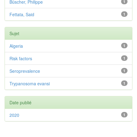
Büscher, Philippe
1
Fettata, Said
1
Sujet
Algeria
1
Risk factors
1
Seroprevalence
1
Trypanosoma evansi
1
Date publié
2020
1