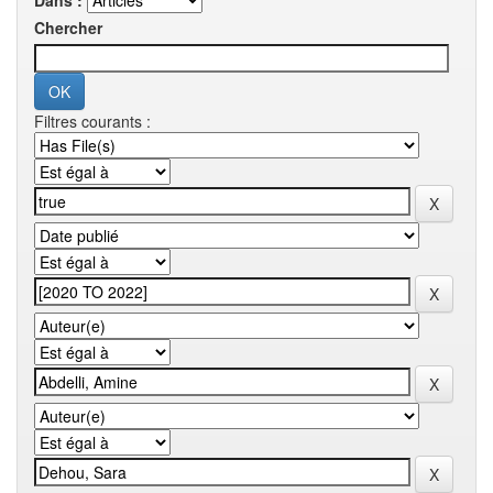
Dans :
Chercher
Filtres courants :