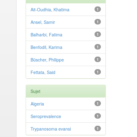
Ait-Oudhia, Khatima
1
Ansel, Samir
1
Balharbi, Fatima
1
Benfodil, Karima
1
Büscher, Philippe
1
Fettata, Said
1
Sujet
Algeria
1
Seroprevalence
1
Trypanosoma evansi
1