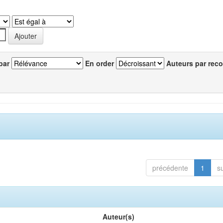
par
En order
Auteurs par reco
précédente
1
s
Auteur(s)