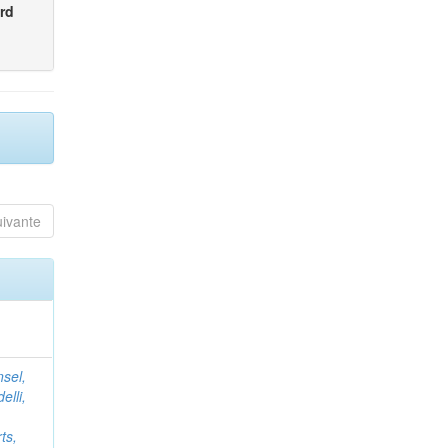
rd
uivante
nsel,
elli,
ts,