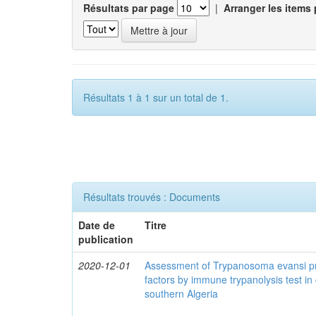
Résultats par page
|
Arranger les items 
Résultats 1 à 1 sur un total de 1.
Résultats trouvés : Documents
Date de
Titre
publication
2020-12-01
Assessment of Trypanosoma evansi pr
factors by immune trypanolysis test in
southern Algeria