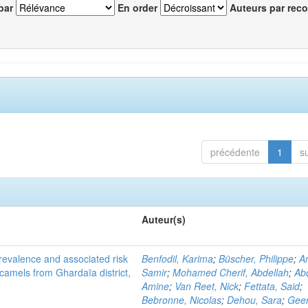
par
En order
Auteurs par reco
précédente
1
s
Auteur(s)
evalence and associated risk
Benfodil, Karima
;
Büscher, Philippe
;
A
 camels from Ghardaïa district,
Samir
;
Mohamed Cherif, Abdellah
;
Abd
Amine
;
Van Reet, Nick
;
Fettata, Said
;
Bebronne, Nicolas
;
Dehou, Sara
;
Geer