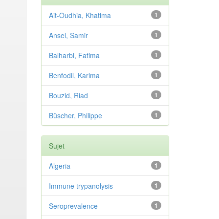
Ait-Oudhia, Khatima
1
Ansel, Samir
1
Balharbi, Fatima
1
Benfodil, Karima
1
Bouzid, Riad
1
Büscher, Philippe
1
Sujet
Algeria
1
Immune trypanolysis
1
Seroprevalence
1