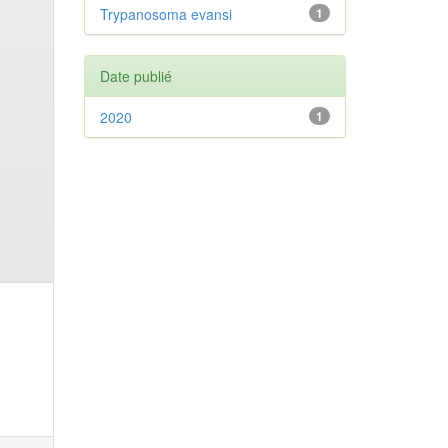
Trypanosoma evansi
1
Date publié
2020
1