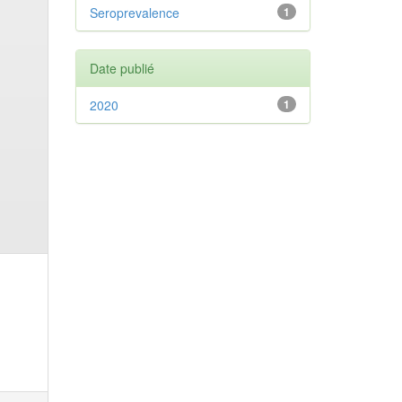
Seroprevalence
1
Date publié
2020
1