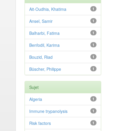
Ait-Oudhia, Khatima
1
Ansel, Samir
1
Balharbi, Fatima
1
Benfodil, Karima
1
Bouzid, Riad
1
Büscher, Philippe
1
Sujet
Algeria
1
Immune trypanolysis
1
Risk factors
1