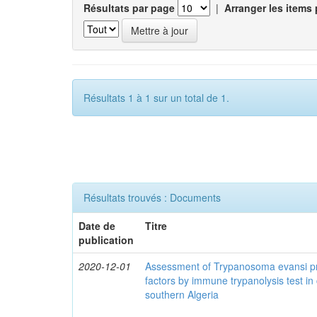
Résultats par page
|
Arranger les items 
Résultats 1 à 1 sur un total de 1.
Résultats trouvés : Documents
Date de
Titre
publication
2020-12-01
Assessment of Trypanosoma evansi pr
factors by immune trypanolysis test in
southern Algeria