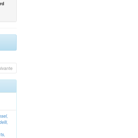
rd
uivante
nsel,
elli,
ts,