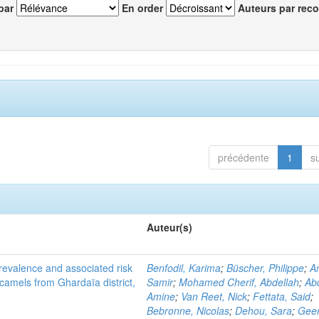
par
En order
Auteurs par reco
précédente
1
s
Auteur(s)
evalence and associated risk
Benfodil, Karima
;
Büscher, Philippe
;
A
 camels from Ghardaïa district,
Samir
;
Mohamed Cherif, Abdellah
;
Abd
Amine
;
Van Reet, Nick
;
Fettata, Said
;
Bebronne, Nicolas
;
Dehou, Sara
;
Geer