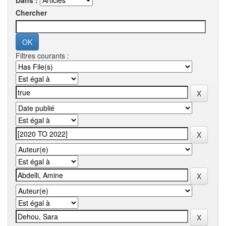
Dans :
Chercher
Filtres courants :