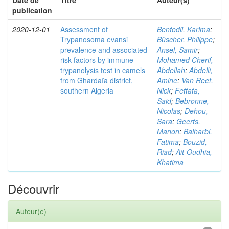
Date de
Titre
Auteur(s)
publication
2020-12-01
Assessment of
Benfodil, Karima
;
Trypanosoma evansi
Büscher, Philippe
;
prevalence and associated
Ansel, Samir
;
risk factors by immune
Mohamed Cherif,
trypanolysis test in camels
Abdellah
;
Abdelli,
from Ghardaïa district,
Amine
;
Van Reet,
southern Algeria
Nick
;
Fettata,
Said
;
Bebronne,
Nicolas
;
Dehou,
Sara
;
Geerts,
Manon
;
Balharbi,
Fatima
;
Bouzid,
Riad
;
Ait-Oudhia,
Khatima
Découvrir
Auteur(e)