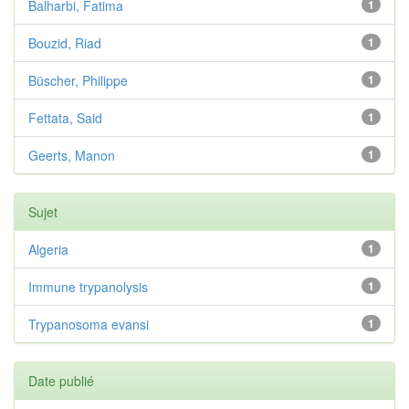
Balharbi, Fatima
1
Bouzid, Riad
1
Büscher, Philippe
1
Fettata, Said
1
Geerts, Manon
1
Sujet
Algeria
1
Immune trypanolysis
1
Trypanosoma evansi
1
Date publié