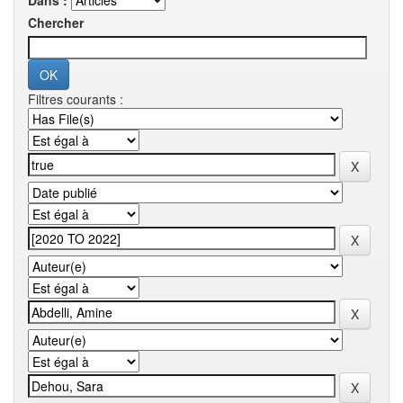
Dans :
Chercher
Filtres courants :