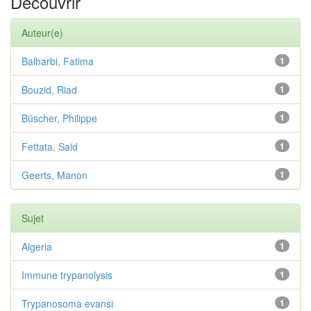
Découvrir
Auteur(e)
Balharbi, Fatima
1
Bouzid, Riad
1
Büscher, Philippe
1
Fettata, Said
1
Geerts, Manon
1
Sujet
Algeria
1
Immune trypanolysis
1
Trypanosoma evansi
1