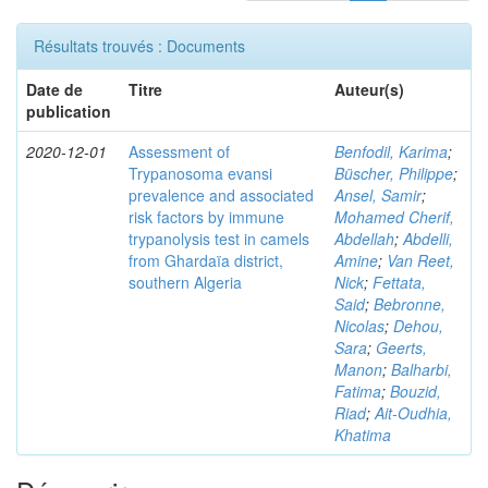
Résultats trouvés : Documents
Date de
Titre
Auteur(s)
publication
2020-12-01
Assessment of
Benfodil, Karima
;
Trypanosoma evansi
Büscher, Philippe
;
prevalence and associated
Ansel, Samir
;
risk factors by immune
Mohamed Cherif,
trypanolysis test in camels
Abdellah
;
Abdelli,
from Ghardaïa district,
Amine
;
Van Reet,
southern Algeria
Nick
;
Fettata,
Said
;
Bebronne,
Nicolas
;
Dehou,
Sara
;
Geerts,
Manon
;
Balharbi,
Fatima
;
Bouzid,
Riad
;
Ait-Oudhia,
Khatima