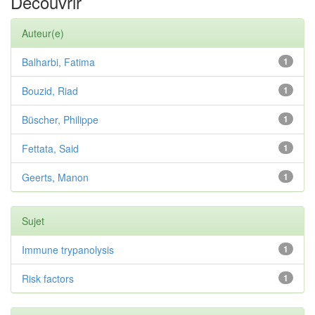
Découvrir
Auteur(e)
Balharbi, Fatima
1
Bouzid, Riad
1
Büscher, Philippe
1
Fettata, Said
1
Geerts, Manon
1
Sujet
Immune trypanolysis
1
Risk factors
1