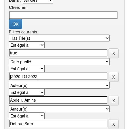
Dans :
Chercher
Filtres courants :