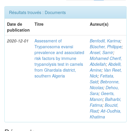
Résultats trouvés : Documents
Date de
Titre
Auteur(s)
publication
2020-12-01
Assessment of
Benfodil, Karima
;
Trypanosoma evansi
Büscher, Philippe
;
prevalence and associated
Ansel, Samir
;
risk factors by immune
Mohamed Cherif,
trypanolysis test in camels
Abdellah
;
Abdelli,
from Ghardaïa district,
Amine
;
Van Reet,
southern Algeria
Nick
;
Fettata,
Said
;
Bebronne,
Nicolas
;
Dehou,
Sara
;
Geerts,
Manon
;
Balharbi,
Fatima
;
Bouzid,
Riad
;
Ait-Oudhia,
Khatima