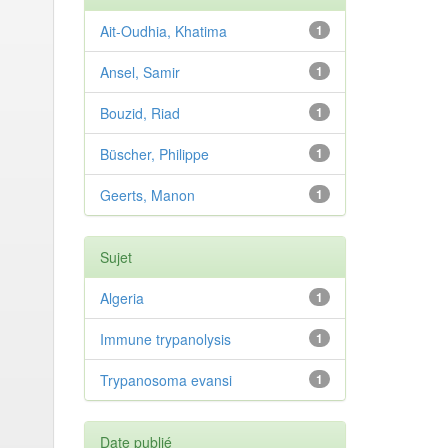
Ait-Oudhia, Khatima
1
Ansel, Samir
1
Bouzid, Riad
1
Büscher, Philippe
1
Geerts, Manon
1
Sujet
Algeria
1
Immune trypanolysis
1
Trypanosoma evansi
1
Date publié