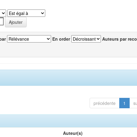
par
En order
Auteurs par reco
précédente
1
s
Auteur(s)