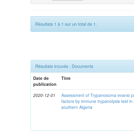
Résultats 1 à 1 sur un total de 1.
Résultats trouvés : Documents
Date de
Titre
publication
2020-12-01
Assessment of Trypanosoma evansi pr
factors by immune trypanolysis test in
southern Algeria