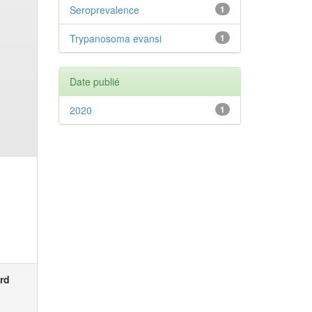
Seroprevalence
1
Trypanosoma evansi
1
Date publié
2020
1
rd