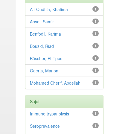
Ait-Oudhia, Khatima
1
Ansel, Samir
1
Benfodil, Karima
1
Bouzid, Riad
1
Büscher, Philippe
1
Geerts, Manon
1
Mohamed Cherif, Abdellah
1
Sujet
Immune trypanolysis
1
Seroprevalence
1