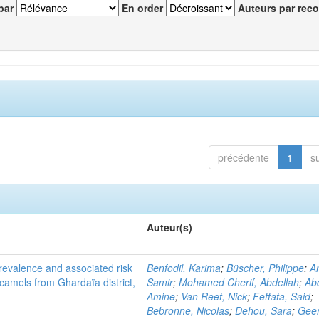
par
En order
Auteurs par reco
précédente
1
s
Auteur(s)
evalence and associated risk
Benfodil, Karima
;
Büscher, Philippe
;
A
 camels from Ghardaïa district,
Samir
;
Mohamed Cherif, Abdellah
;
Abd
Amine
;
Van Reet, Nick
;
Fettata, Said
;
Bebronne, Nicolas
;
Dehou, Sara
;
Geer