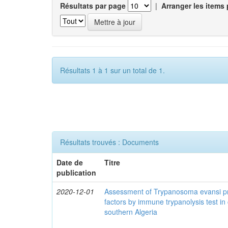
Résultats par page
|
Arranger les items 
Résultats 1 à 1 sur un total de 1.
Résultats trouvés : Documents
Date de
Titre
publication
2020-12-01
Assessment of Trypanosoma evansi pr
factors by immune trypanolysis test in
southern Algeria