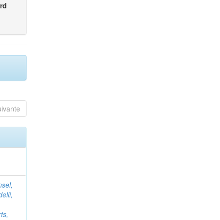
rd
uivante
nsel,
elli,
ts,