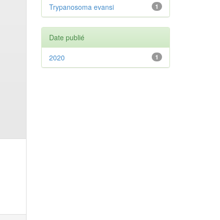
Trypanosoma evansi
1
Date publié
2020
1