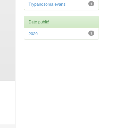
Trypanosoma evansi
1
Date publié
2020
1