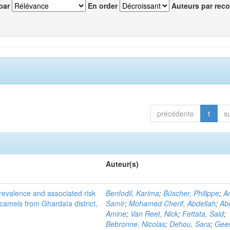
par
En order
Auteurs par reco
précédente
1
s
Auteur(s)
evalence and associated risk
Benfodil, Karima
;
Büscher, Philippe
;
A
 camels from Ghardaïa district,
Samir
;
Mohamed Cherif, Abdellah
;
Abd
Amine
;
Van Reet, Nick
;
Fettata, Said
;
Bebronne, Nicolas
;
Dehou, Sara
;
Geer