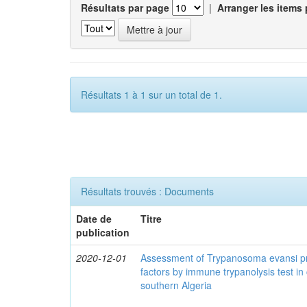
Résultats par page
|
Arranger les items 
Résultats 1 à 1 sur un total de 1.
Résultats trouvés : Documents
Date de
Titre
publication
2020-12-01
Assessment of Trypanosoma evansi pr
factors by immune trypanolysis test in
southern Algeria