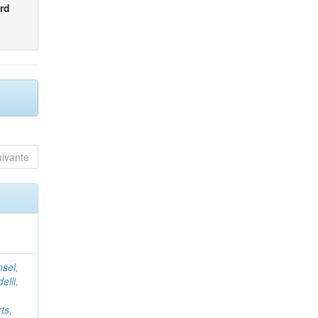
rd
uivante
nsel,
elli,
ts,