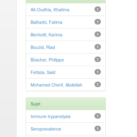
Ait-Oudhia, Khatima
1
Balharbi, Fatima
1
Benfodil, Karima
1
Bouzid, Riad
1
Büscher, Philippe
1
Fettata, Said
1
Mohamed Cherif, Abdellah
1
Sujet
Immune trypanolysis
1
Seroprevalence
1