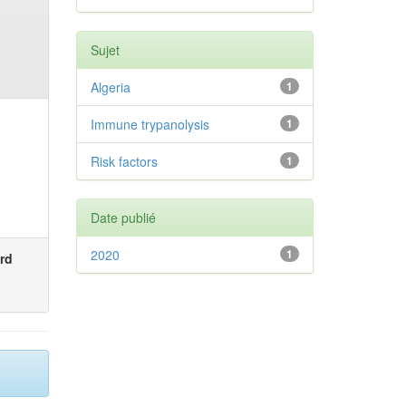
Sujet
Algeria
1
Immune trypanolysis
1
Risk factors
1
Date publié
2020
1
rd