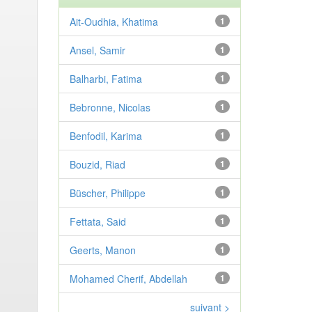
Ait-Oudhia, Khatima
1
Ansel, Samir
1
Balharbi, Fatima
1
Bebronne, Nicolas
1
Benfodil, Karima
1
Bouzid, Riad
1
Büscher, Philippe
1
Fettata, Said
1
Geerts, Manon
1
Mohamed Cherif, Abdellah
1
suivant >