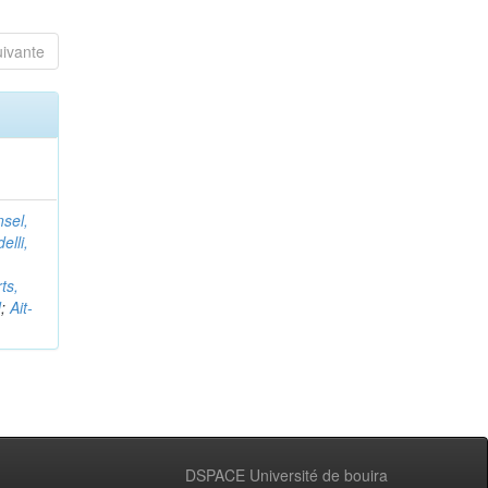
uivante
nsel,
elli,
ts,
d
;
Ait-
DSPACE Université de bouira