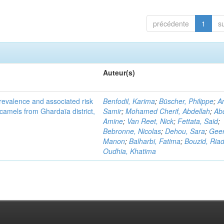
précédente
1
s
Auteur(s)
evalence and associated risk
Benfodil, Karima
;
Büscher, Philippe
;
A
 camels from Ghardaïa district,
Samir
;
Mohamed Cherif, Abdellah
;
Abd
Amine
;
Van Reet, Nick
;
Fettata, Said
;
Bebronne, Nicolas
;
Dehou, Sara
;
Geer
Manon
;
Balharbi, Fatima
;
Bouzid, Ria
Oudhia, Khatima