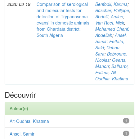
2020-03-19
Comparison of serological
Benfodil, Karima
;
and molecular tests for
Büscher, Philippe
;
detection of Trypanosoma
Abdelli, Amine
;
evansi in domestic animals
Van Reet, Nick
;
from Ghardaïa district,
Mohamed Cherif,
South Algeria
Abdellah
;
Ansel,
Samir
;
Fettata,
Said
;
Dehou,
Sara
;
Bebronne,
Nicolas
;
Geerts,
Manon
;
Balharbi,
Fatima
;
Ait-
Oudhia, Khatima
Découvrir
Auteur(e)
Ait-Oudhia, Khatima
1
Ansel, Samir
1