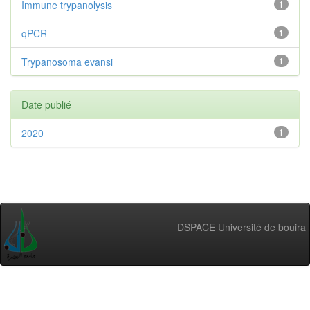
Immune trypanolysis
1
qPCR
1
Trypanosoma evansi
1
Date publié
2020
1
DSPACE Université de bouira