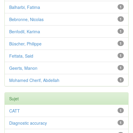
Balharbi, Fatima
1
Bebronne, Nicolas
1
Benfodil, Karima
1
Büscher, Philippe
1
Fettata, Said
1
Geerts, Manon
1
Mohamed Cherif, Abdellah
1
Sujet
CATT
1
Diagnostic accuracy
1