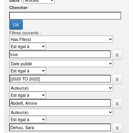
Dans :
Chercher
Filtres courants :