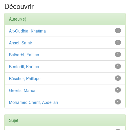
Découvrir
Auteur(e)
Ait-Oudhia, Khatima
1
Ansel, Samir
1
Balharbi, Fatima
1
Benfodil, Karima
1
Büscher, Philippe
1
Geerts, Manon
1
Mohamed Cherif, Abdellah
1
Sujet