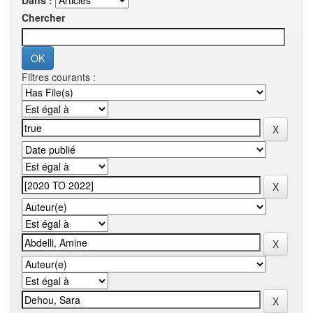
Dans :
Chercher
Filtres courants :