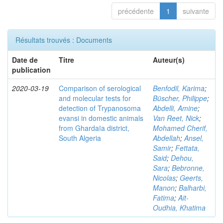
précédente
1
suivante
Résultats trouvés : Documents
Date de
Titre
Auteur(s)
publication
2020-03-19
Comparison of serological
Benfodil, Karima
;
and molecular tests for
Büscher, Philippe
;
detection of Trypanosoma
Abdelli, Amine
;
evansi in domestic animals
Van Reet, Nick
;
from Ghardaïa district,
Mohamed Cherif,
South Algeria
Abdellah
;
Ansel,
Samir
;
Fettata,
Said
;
Dehou,
Sara
;
Bebronne,
Nicolas
;
Geerts,
Manon
;
Balharbi,
Fatima
;
Ait-
Oudhia, Khatima