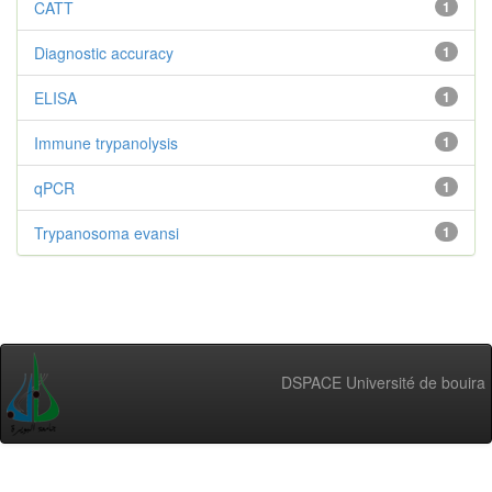
CATT
1
Diagnostic accuracy
1
ELISA
1
Immune trypanolysis
1
qPCR
1
Trypanosoma evansi
1
DSPACE Université de bouira