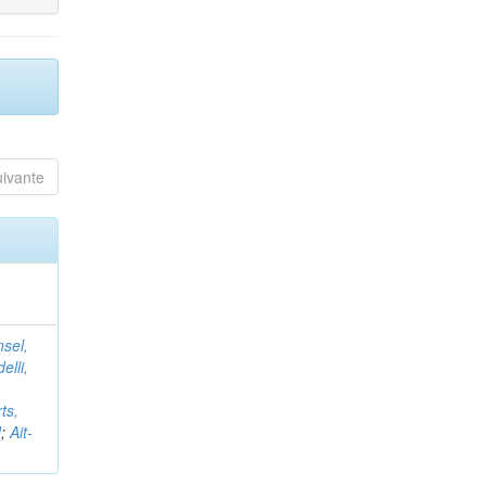
uivante
nsel,
elli,
ts,
d
;
Ait-