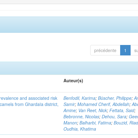
précédente
1
s
Auteur(s)
evalence and associated risk
Benfodil, Karima
;
Büscher, Philippe
;
A
 camels from Ghardaïa district,
Samir
;
Mohamed Cherif, Abdellah
;
Abd
Amine
;
Van Reet, Nick
;
Fettata, Said
;
Bebronne, Nicolas
;
Dehou, Sara
;
Geer
Manon
;
Balharbi, Fatima
;
Bouzid, Ria
Oudhia, Khatima