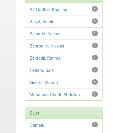
Ait-Oudhia, Khatima
1
Ansel, Samir
1
Balharbi, Fatima
1
Bebronne, Nicolas
1
Benfodil, Karima
1
Fettata, Said
1
Geerts, Manon
1
Mohamed Cherif, Abdellah
1
Sujet
Camels
1