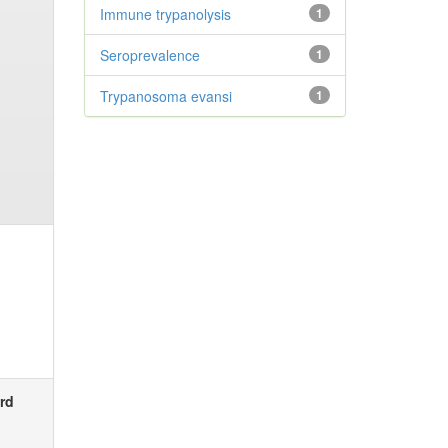
Immune trypanolysis
1
Seroprevalence
1
Trypanosoma evansi
1
rd