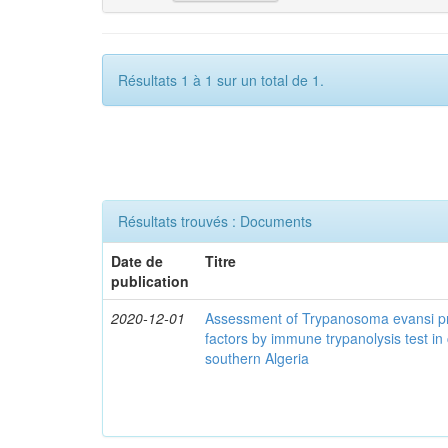
Résultats 1 à 1 sur un total de 1.
Résultats trouvés : Documents
Date de
Titre
publication
2020-12-01
Assessment of Trypanosoma evansi pr
factors by immune trypanolysis test in
southern Algeria