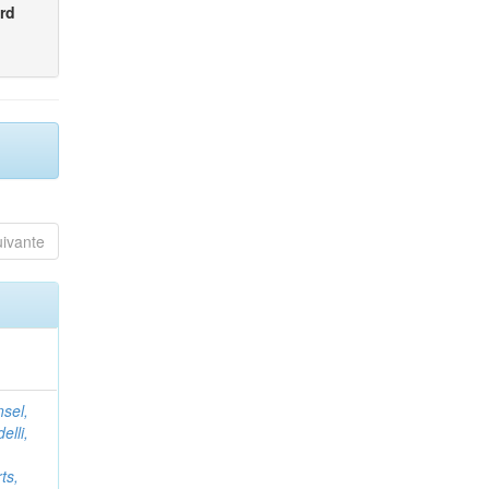
rd
uivante
nsel,
elli,
ts,