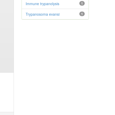
Immune trypanolysis
1
Trypanosoma evansi
1