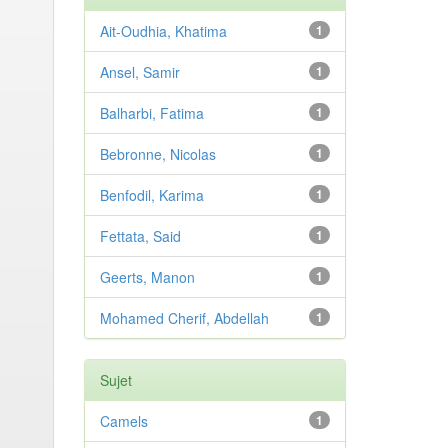
Ait-Oudhia, Khatima
1
Ansel, Samir
1
Balharbi, Fatima
1
Bebronne, Nicolas
1
Benfodil, Karima
1
Fettata, Said
1
Geerts, Manon
1
Mohamed Cherif, Abdellah
1
Sujet
Camels
1