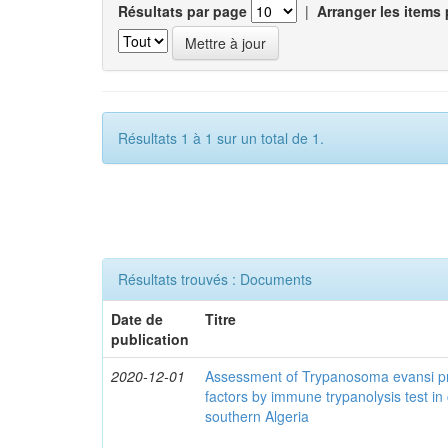
Résultats par page
|
Arranger les items 
Résultats 1 à 1 sur un total de 1.
Résultats trouvés : Documents
Date de
Titre
publication
2020-12-01
Assessment of Trypanosoma evansi pr
factors by immune trypanolysis test in
southern Algeria