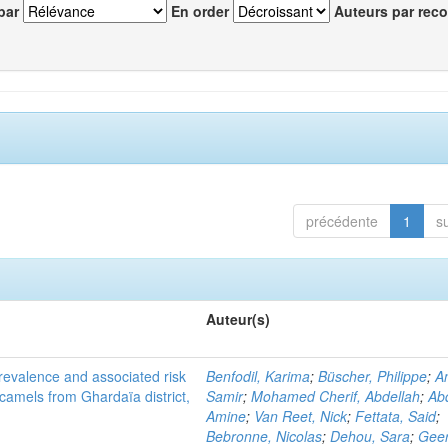
par
En order
Auteurs par reco
précédente
1
s
Auteur(s)
evalence and associated risk
Benfodil, Karima
;
Büscher, Philippe
;
A
 camels from Ghardaïa district,
Samir
;
Mohamed Cherif, Abdellah
;
Abd
Amine
;
Van Reet, Nick
;
Fettata, Said
;
Bebronne, Nicolas
;
Dehou, Sara
;
Geer